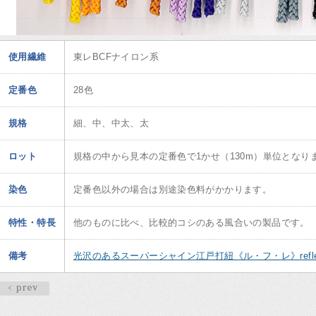
使用繊維
東レBCFナイロン系
定番色
28色
規格
細、中、中太、太
ロット
規格の中から見本の定番色で1かせ（130m）単位となり
染色
定番色以外の場合は別途染色料がかかります。
特性・特長
他のものに比べ、比較的コシのある風合いの製品です。
備考
光沢のあるスーパーシャイン江戸打紐《ル・フ・レ》refle