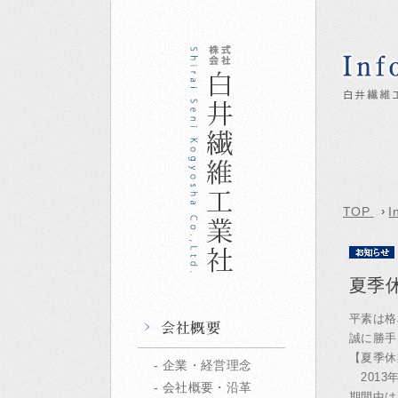
TOP
›
I
夏季
平素は格
誠に勝手
【夏季休
企業・経営理念
2013年
会社概要・沿革
期間中は